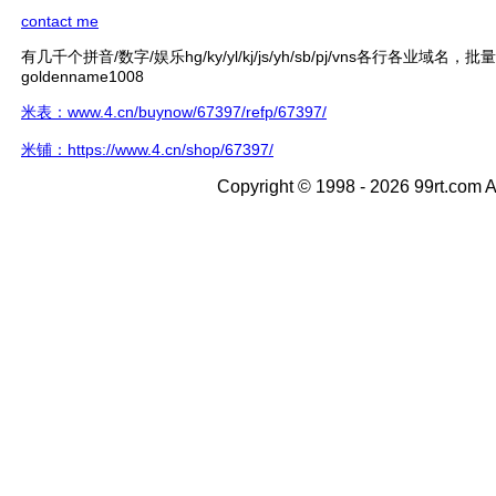
contact me
有几千个拼音/数字/娱乐hg/ky/yl/kj/js/yh/sb/pj/vns各行各业域名，
goldenname1008
米表：www.4.cn/buynow/67397/refp/67397/
米铺：https://www.4.cn/shop/67397/
Copyright © 1998 - 2026 99rt.com A